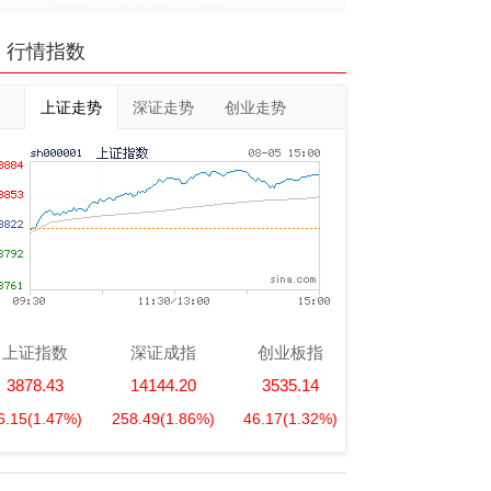
行情指数
上证走势
深证走势
创业走势
上证指数
深证成指
创业板指
3878.43
14144.20
3535.14
6.15
(1.47%)
258.49
(1.86%)
46.17
(1.32%)