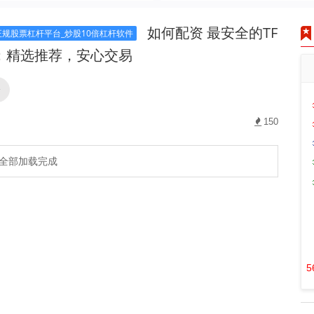
如何配资 最安全的TF
正规股票杠杆平台_炒股10倍杠杆软件
：精选推荐，安心交易
资
150
全部加载完成
5