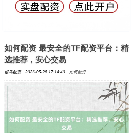
如何配资 最安全的TF配资平台：精
选推荐，安心交易
如何配资
银岛配资
2026-05-28 17:14:40