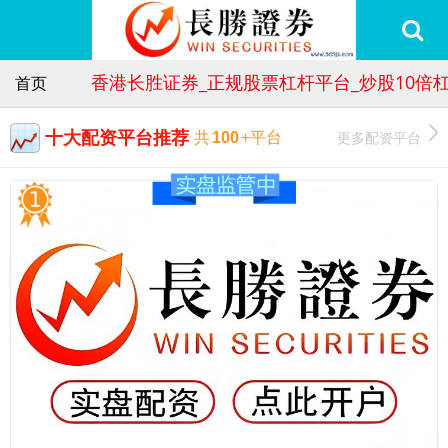
香港长胜证券_正规股票杠杆平台_炒股10倍
首页
十大配资平台推荐
更多配资平台
共
100
+平台