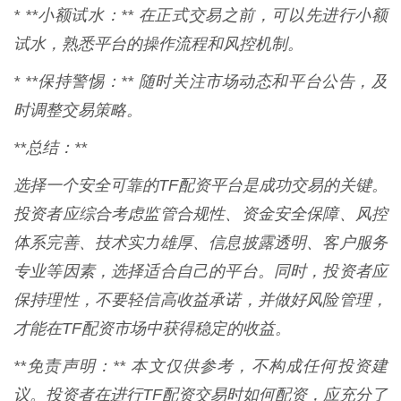
* **小额试水：** 在正式交易之前，可以先进行小额
试水，熟悉平台的操作流程和风控机制。
* **保持警惕：** 随时关注市场动态和平台公告，及
时调整交易策略。
**总结：**
选择一个安全可靠的TF配资平台是成功交易的关键。
投资者应综合考虑监管合规性、资金安全保障、风控
体系完善、技术实力雄厚、信息披露透明、客户服务
专业等因素，选择适合自己的平台。同时，投资者应
保持理性，不要轻信高收益承诺，并做好风险管理，
才能在TF配资市场中获得稳定的收益。
**免责声明：** 本文仅供参考，不构成任何投资建
议。投资者在进行TF配资交易时如何配资，应充分了