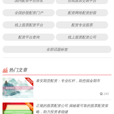
国内配资平台排名
在线股票交易平台
全国炒股配资门户
配资网络配资炒股
线上股票配资平台
配资专业股票
配资平台查询
线上股票配资公司
全部话题标签
热门文章
泰安期货配资：专业杠杆，助您掘金期市
245
正规的股票配资公司 揭秘最可靠的股票配资策
略，助力投资者稳健