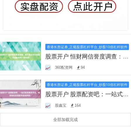
香港长胜证券_正规股票杠杆平台_炒股10倍杠杆软件
股票开户 恒财网信誉度调查：用
户真实评价揭秘，可信度如何一
360配资网
94
探究竟！
香港长胜证券_正规股票杠杆平台_炒股10倍杠杆软件
股票开户 股票配资吧：一站式配
资服务平台，助您轻松实现股市
股鑫宝
164
投资梦想！
全部加载完成