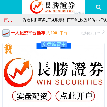
首页
香港长胜证券_正规股票杠杆平台_炒股10倍杠杆
十大配资平台推荐
更多配资平台
共
100
+平台