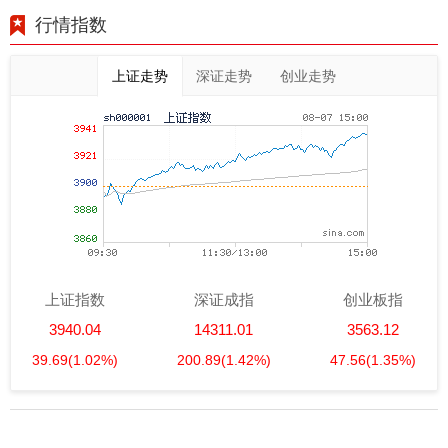
行情指数
上证走势
深证走势
创业走势
上证指数
深证成指
创业板指
3940.04
14311.01
3563.12
39.69
(1.02%)
200.89
(1.42%)
47.56
(1.35%)