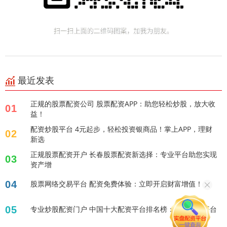
最近发表
正规的股票配资公司 股票配资APP：助您轻松炒股，放大收
01
益！
配资炒股平台 4元起步，轻松投资银商品！掌上APP，理财
02
新选
正规股票配资开户 长春股票配资新选择：专业平台助您实现
03
资产增
04
股票网络交易平台 配资免费体验：立即开启财富增值！
05
专业炒股配资门户 中国十大配资平台排名榜：精选优质平台