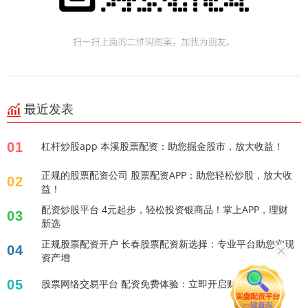
最近发表
01
杠杆炒股app 本溪股票配资：助您掘金股市，放大收益！
正规的股票配资公司 股票配资APP：助您轻松炒股，放大收
02
益！
配资炒股平台 4元起步，轻松投资银商品！掌上APP，理财
03
新选
正规股票配资开户 长春股票配资新选择：专业平台助您实现
04
资产增
05
股票网络交易平台 配资免费体验：立即开启财富增值！