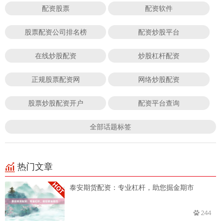
配资股票
配资软件
股票配资公司排名榜
配资炒股平台
在线炒股配资
炒股杠杆配资
正规股票配资网
网络炒股配资
股票炒股配资开户
配资平台查询
全部话题标签
热门文章
泰安期货配资：专业杠杆，助您掘金期市
244