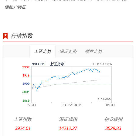
活账户特征
行情指数
上证走势
深证走势
创业走势
上证指数
深证成指
创业板指
3924.01
14212.27
3529.83