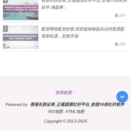
香港长胜证券_正规股票杠杆平台_炒股10倍杠杆
软件 满盈网：
237
5
配资网络配资炒股 西双版纳傣族自治州股票配
资新机遇，把握市场
228
友情链接：
香港长胜证券_正规股票杠杆平台_炒股10倍杠杆软件
Powered by
RSS地图
HTML地图
Copyright
© 2013-2025