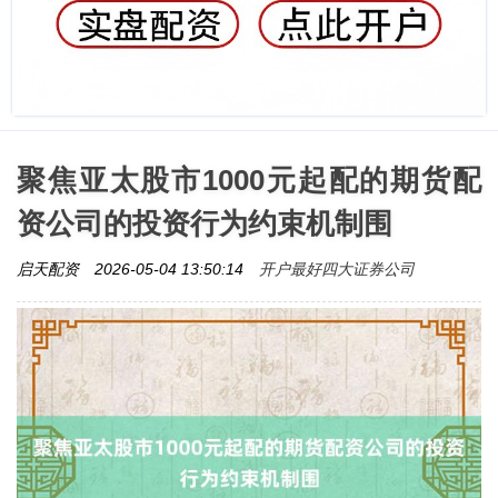
聚焦亚太股市1000元起配的期货配
资公司的投资行为约束机制围
开户最好四大证券公司
启天配资
2026-05-04 13:50:14