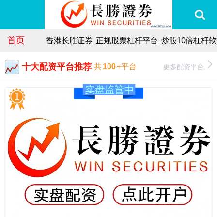
首页
香港长胜证券_正规股票杠杆平台_炒股10倍杠杆
十大配资平台推荐
更多配资平台
共
100
+平台