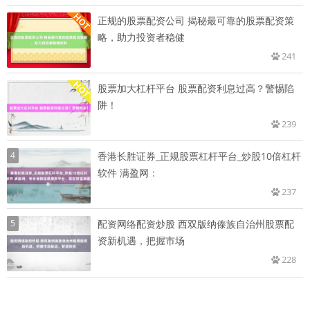
正规的股票配资公司 揭秘最可靠的股票配资策
略，助力投资者稳健
241
股票加大杠杆平台 股票配资利息过高？警惕陷
阱！
239
4
香港长胜证券_正规股票杠杆平台_炒股10倍杠杆
软件 满盈网：
237
5
配资网络配资炒股 西双版纳傣族自治州股票配
资新机遇，把握市场
228