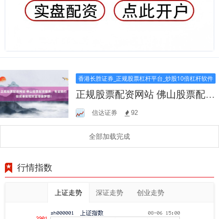
香港长胜证券_正规股票杠杆平台_炒股10倍杠杆软件
正规股票配资网站 佛山股票配资
服务，专业助力投资者实现财富
信达证券
92
增值梦想！
全部加载完成
行情指数
上证走势
深证走势
创业走势