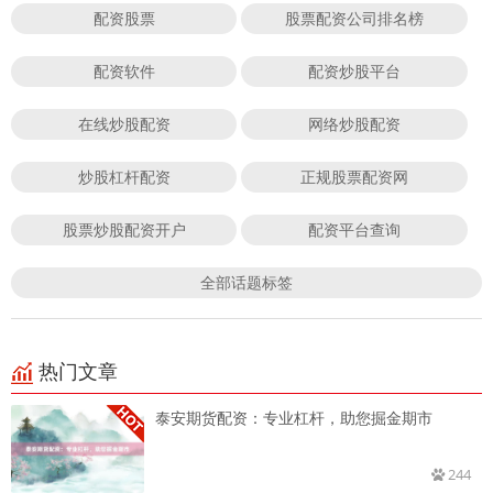
配资股票
股票配资公司排名榜
配资软件
配资炒股平台
在线炒股配资
网络炒股配资
炒股杠杆配资
正规股票配资网
股票炒股配资开户
配资平台查询
全部话题标签
热门文章
泰安期货配资：专业杠杆，助您掘金期市
244