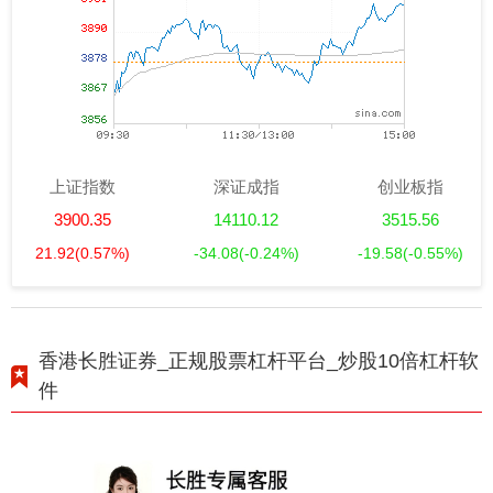
上证指数
深证成指
创业板指
3900.35
14110.12
3515.56
21.92
(0.57%)
-34.08
(-0.24%)
-19.58
(-0.55%)
香港长胜证券_正规股票杠杆平台_炒股10倍杠杆软
件