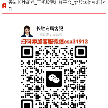
香港长胜证券_正规股票杠杆平台_炒股10倍杠杆软
件