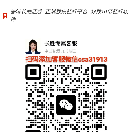
香港长胜证券_正规股票杠杆平台_炒股10倍杠杆软
件