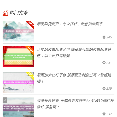
热门文章
泰安期货配资：专业杠杆，助您掘金期市
245
正规的股票配资公司 揭秘最可靠的股票配资策
略，助力投资者稳健
241
股票加大杠杆平台 股票配资利息过高？警惕陷
阱！
239
4
香港长胜证券_正规股票杠杆平台_炒股10倍杠杆
软件 满盈网：
237