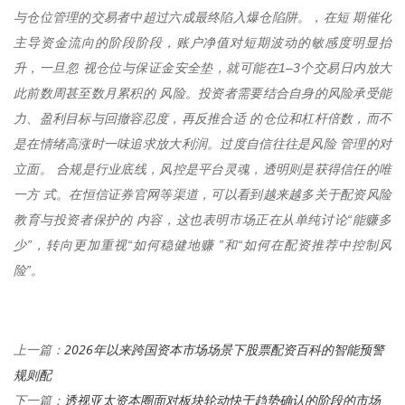
与仓位管理的交易者中超过六成最终陷入爆仓陷阱。，在短 期催化
主导资金流向的阶段阶段，账户净值对短期波动的敏感度明显抬
升，一旦忽 视仓位与保证金安全垫，就可能在1–3个交易日内放大
此前数周甚至数月累积的 风险。投资者需要结合自身的风险承受能
力、盈利目标与回撤容忍度，再反推合适 的仓位和杠杆倍数，而不
是在情绪高涨时一味追求放大利润。过度自信往往是风险 管理的对
立面。 合规是行业底线，风控是平台灵魂，透明则是获得信任的唯
一方 式。在恒信证券官网等渠道，可以看到越来越多关于配资风险
教育与投资者保护的 内容，这也表明市场正在从单纯讨论“能赚多
少”，转向更加重视“如何稳健地赚 ”和“如何在配资推荐中控制风
险”。
2026年以来跨国资本市场场景下股票配资百科的智能预警
上一篇：
规则配
透视亚太资本圈面对板块轮动快于趋势确认的阶段的市场
下一篇：