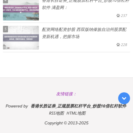
香港长胜证券_正规股票杠杆平台_炒股10倍杠杆
软件 满盈网：
237
5
配资网络配资炒股 西双版纳傣族自治州股票配
资新机遇，把握市场
228
友情链接：
香港长胜证券_正规股票杠杆平台_炒股10倍杠杆软件
Powered by
RSS地图
HTML地图
Copyright
© 2013-2025