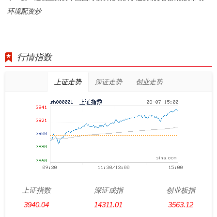
环境配资炒
行情指数
上证走势
深证走势
创业走势
上证指数
深证成指
创业板指
3940.04
14311.01
3563.12